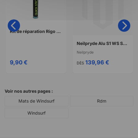
Kit de réparation Rigo Quick stick pate bi composant petit format
Neilpryde Alu S1 WS Spreader Bar
Neilpryde
9,90 €
139,96 €
DÈS
Voir nos autres pages :
Mats de Windsurf
Rdm
Windsurf