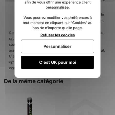
afin de vous offrir une expérience client
pour un transport sécurisé.
personnalisée.
Garantie :
Bénéficie de la garantie inconditionnelle
Vous pourrez modifier vos préférences à
de 2 ans Duotone (après enregistrement en ligne).
tout moment en cliquant sur “Cookies” au
bas de n'importe quelle page.
Ce mât se distingue par sa capacité à offrir une réponse
Refuser les cookies
rapide lors des rafales tout en conservant une grande
souplesse dans le clapot. Sa conception rigoureuse
Personnaliser
assure une longévité supérieure, même en usage intensif.
C'est le choix idéal pour les pratiquants souhaitant
C'est OK pour moi
optimiser le comportement de leur gréement sans
compromis sur la fiabilité.
De la même catégorie