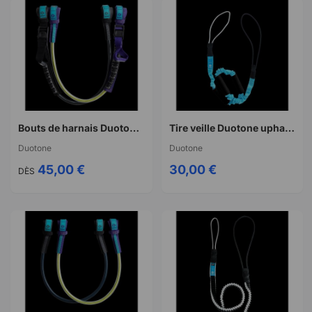
Bouts de harnais Duotone harness lines vario race 2.0
Tire veille Duotone uphaul gripster
Duotone
Duotone
45,00 €
30,00 €
DÈS