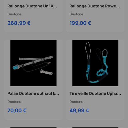
Rallonge Duotone Uni XT SlS rdm 36cm carbon
Rallonge Duotone Power XT 2.0 RDM 36cm
Duotone
Duotone
268,99 €
199,00 €
Palan Duotone outhaul kit universal
Tire veille Duotone Uphaul line lifter
Duotone
Duotone
70,00 €
49,99 €