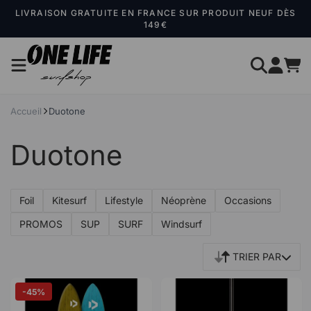
Panneau de gestion des cookies
LIVRAISON GRATUITE EN FRANCE SUR PRODUIT NEUF DÈS
149€
Accueil
Duotone
Duotone
Foil
Kitesurf
Lifestyle
Néoprène
Occasions
PROMOS
SUP
SURF
Windsurf
TRIER PAR
-45%