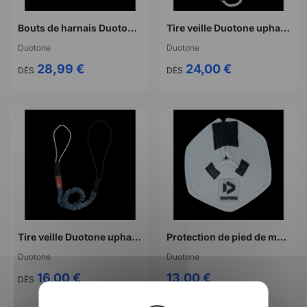
Bouts de harnais Duotone fixor
Tire veille Duotone uphaul select
Duotone
Duotone
28,99 €
24,00 €
DÈS
DÈS
Tire veille Duotone uphaul pro
Protection de pied de mat Duotone mastbase protector
Duotone
Duotone
16,00 €
13,00 €
DÈS
X