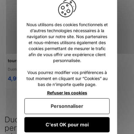
Nous utilisons des cookies fonctionnels et
d’autres technologies nécessaires à la
navigation sur notre site. Nos partenaires
et nous-mêmes utilisons également des
cookies permettant de mesurer le trafic
afin de vous offrir une expérience client
personnalisée.
tournevis Duotone screw driver PH3 for footstrap
Duotone
Vous pourrez modifier vos préférences à
4,99 €
tout moment en cliquant sur “Cookies” au
bas de n'importe quelle page.
Refuser les cookies
Personnaliser
Duotone : innovation et
C'est OK pour moi
performance en kitesurf et