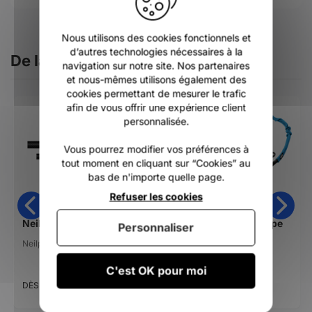
Nous utilisons des cookies fonctionnels et
d’autres technologies nécessaires à la
De la même catégorie
navigation sur notre site. Nos partenaires
et nous-mêmes utilisons également des
cookies permettant de mesurer le trafic
afin de vous offrir une expérience client
personnalisée.
Vous pourrez modifier vos préférences à
tout moment en cliquant sur “Cookies” au
bas de n'importe quelle page.
Refuser les cookies
Neilpryde X100 Pro MDM 2026
Neilpryde Uphaul Rope
Personnaliser
Neilpryde
Neilpryde
C'est OK pour moi
949,00 €
14,95 €
DÈS
DÈS