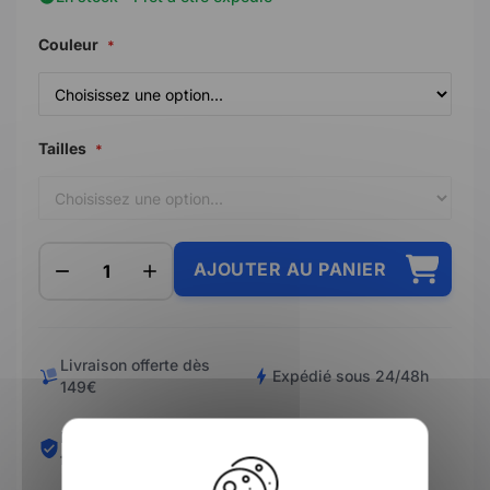
Couleur
Tailles
AJOUTER AU PANIER
Livraison offerte dès
Expédié sous 24/48h
149€
Paiement en 3/4 X sans
X
Retours simplifiés
frais