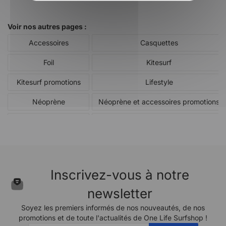
Voir nos autres pages :
Accessoires
Casquettes
Foil
Kitesurf
Kitesurf promotions
Lifestyle
Néoprène
Néoprène et accessoires promotions
PROMOS
SUP
SURF
Standup Paddle - Surf promotions
Textile promotions
Windsurf
Inscrivez-vous à notre
Windsurf promotions
Wing promotions
newsletter
Soyez les premiers informés de nos nouveautés, de nos
promotions et de toute l'actualités de One Life Surfshop !