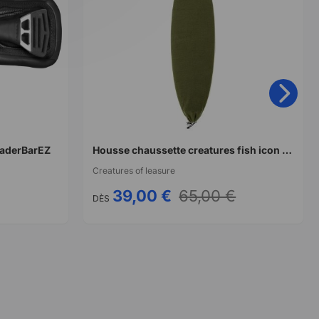
eaderBarEZ
Housse chaussette creatures fish icon sox military
Creatures of leasure
39,00 €
65,00 €
DÈS