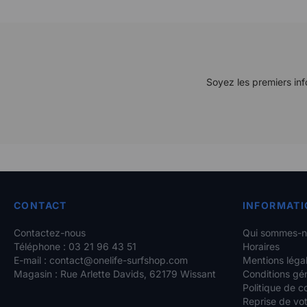
Soyez les premiers inf
CONTACT
INFORMATI
Contactez-nous
Qui sommes-n
Téléphone : 03 21 96 43 51
Horaires
E-mail :
contact@onelife-surfshop.com
Mentions léga
Magasin : Rue Arlette Davids, 62179 Wissant
Conditions gé
Politique de co
Reprise de vot