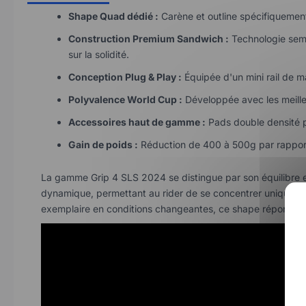
Shape Quad dédié :
Carène et outline spécifiquement 
Construction Premium Sandwich :
Technologie semi-
sur la solidité.
Conception Plug & Play :
Équipée d'un mini rail de mât
Polyvalence World Cup :
Développée avec les meilleu
Accessoires haut de gamme :
Pads double densité p
Gain de poids :
Réduction de 400 à 500g par rapport
La gamme Grip 4 SLS 2024 se distingue par son équilibre ent
dynamique, permettant au rider de se concentrer uniquemen
exemplaire en conditions changeantes, ce shape répond au