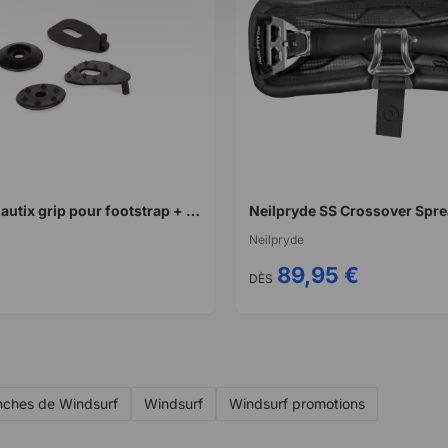
Rondelles Nautix grip pour footstrap + platines anti-rotation
Neilpryde SS Crossover Spr
Neilpryde
89,95 €
DÈS
nches de Windsurf
Windsurf
Windsurf promotions