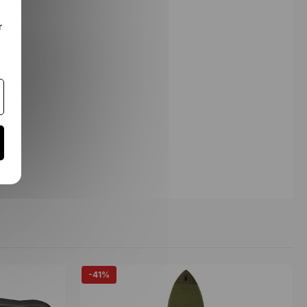
r
-41%