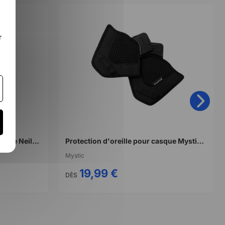
r
Vis de poignée avant de wishbone Neilpryde
Protection d'oreille pour casque Mystic vandal pro
Mystic
19,99 €
DÈS