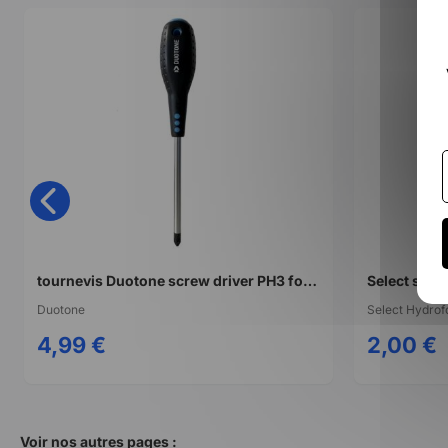
tournevis Duotone screw driver PH3 for footstrap
Select scre
Duotone
Select Hydrofo
4,99 €
2,00 €
Voir nos autres pages :