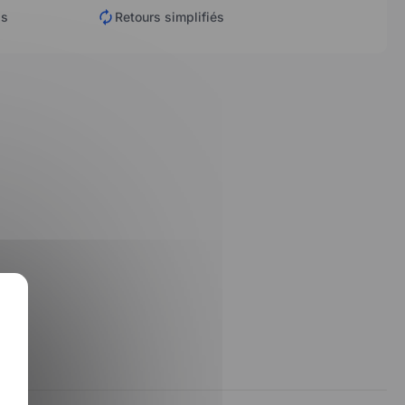
is
Retours simplifiés
X