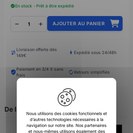
En stock - Prêt à être expédié
AJOUTER AU PANIER
Livraison offerte dès
Expédié sous 24/48h
149€
Paiement en 3/4 X sans
Retours simplifiés
frais
X
De la même catégorie
Nous utilisons des cookies fonctionnels et
d’autres technologies nécessaires à la
navigation sur notre site. Nos partenaires
et nous-mêmes utilisons également des