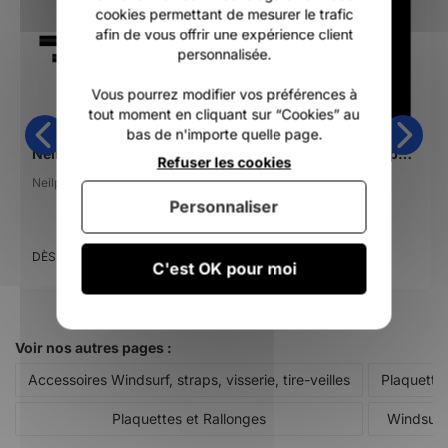
cookies permettant de mesurer le trafic
afin de vous offrir une expérience client
personnalisée.
Vous pourrez modifier vos préférences à
tout moment en cliquant sur “Cookies” au
bas de n'importe quelle page.
Neilpryde X50 RDM 2026
Tire veille Duotone uphaul pro
Refuser les cookies
Neilpryde
Duotone
Personnaliser
279,00 €
16,00 €
DÈS
DÈS
C'est OK pour moi
Voir nos autres pages :
Accessoires Windsurf, straps, visserie, tire-veilles
Plaquette
Plaquettes et Rallonges
Windsurf