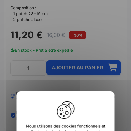
Composition :
- 1 patch 28*19 cm
- 2 patchs alcool
11,20 €
16,00 €
-30%
En stock - Prêt à être expédié
AJOUTER AU PANIER
Livraison offerte dès
Expédié sous 24/48h
X
149€
Paiement en 3/4 X sans
Retours simplifiés
frais
Nous utilisons des cookies fonctionnels et