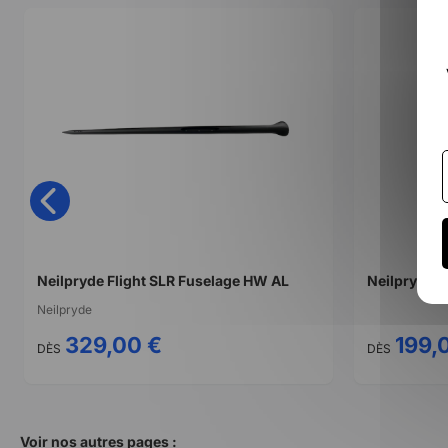
Neilpryde Flight SLR Fuselage HW AL
Neilpryde I
Neilpryde
329,00 €
199,
DÈS
DÈS
Voir nos autres pages :