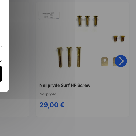
r
Neilpryde Surf HP Screw
Neilpryde
29,00 €