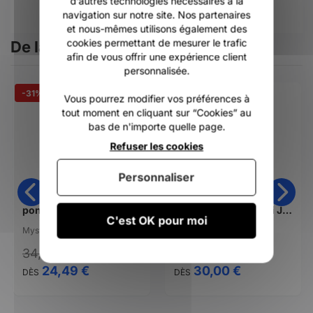
d’autres technologies nécessaires à la
navigation sur notre site. Nos partenaires
et nous-mêmes utilisons également des
cookies permettant de mesurer le trafic
De la même catégorie
afin de vous offrir une expérience client
personnalisée.
-31%
Vous pourrez modifier vos préférences à
tout moment en cliquant sur “Cookies” au
bas de n'importe quelle page.
Refuser les cookies
Personnaliser
poncho Mystic poncho brand baby
Lunettes soleil Izipizi Junior #D
C'est OK pour moi
Mystic
Izipizi
34,99 €
24,49 €
30,00 €
DÈS
DÈS