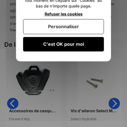
tout moment en cliquant sur “Cookies” au
entre la main avant et la main arrière permet une grande
bas de n'importe quelle page.
agilité, facilitant aussi bien les sauts que les virages
Refuser les cookies
serrés dans les vagues. C'est une voile polyvalente qui
s'adapte aussi bien au waveriding qu'à une pratique
Personnaliser
freewave ou freestyle occasionnelle.
De la même catégorie
C'est OK pour moi
Accessoires de casque Forward Wip wiflex pro kit oreilles
Vis d'aileron Select M6 cruciforme inox
Forward Wip
Select Hydrofoil