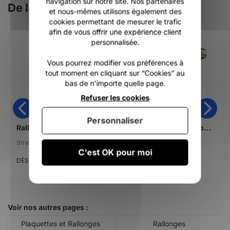
navigation sur notre site. Nos partenaires
De la même catégorie
et nous-mêmes utilisons également des
cookies permettant de mesurer le trafic
afin de vous offrir une expérience client
personnalisée.
Vous pourrez modifier vos préférences à
tout moment en cliquant sur “Cookies” au
bas de n'importe quelle page.
Refuser les cookies
Personnaliser
Rallonge streamlined RDM extension V8 carbon euro pin
Poulie d'amure side on downhaul pulley
Streamlined
Side On
C'est OK pour moi
229,00 €
26,00 €
DÈS
Voir nos autres pages :
Plaquettes et Rallonges
Rallonges