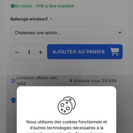
En stock - Prêt à être expédié
Rallonge windsurf
AJOUTER AU PANIER
Livraison offerte dès
Expédié sous 24/48h
149€
X
Paiement en 3/4 X sans
Retours simplifiés
frais
Nous utilisons des cookies fonctionnels et
d’autres technologies nécessaires à la