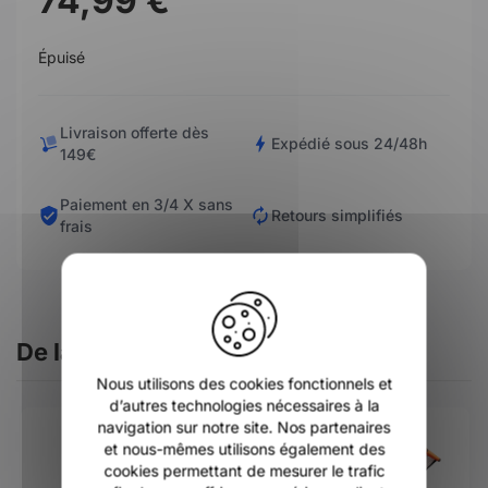
74,99 €
Épuisé
Livraison offerte dès
Expédié sous 24/48h
149€
Paiement en 3/4 X sans
Retours simplifiés
frais
X
De la même catégorie
Nous utilisons des cookies fonctionnels et
d’autres technologies nécessaires à la
navigation sur notre site. Nos partenaires
et nous-mêmes utilisons également des
cookies permettant de mesurer le trafic