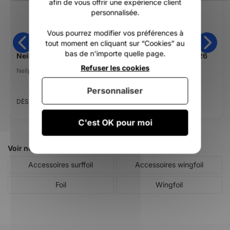
afin de vous offrir une expérience client
personnalisée.
Vous pourrez modifier vos préférences à
tout moment en cliquant sur “Cookies” au
bas de n'importe quelle page.
Neilpryde NP Wing Pump
Neilpryde FireFly 2026
Refuser les cookies
Neilpryde
Neilpryde
Personnaliser
49,99 €
829,00 €
DÈS
DÈS
C'est OK pour moi
Voir nos autres pages :
Accessoires surffoil
Accessoires wingfoil
Foil
Wingfoil