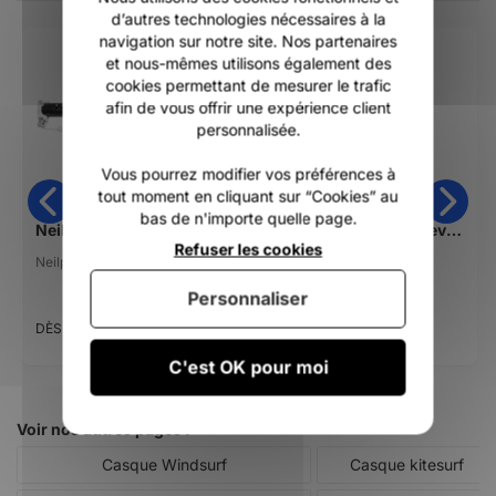
d’autres technologies nécessaires à la
navigation sur notre site. Nos partenaires
-30%
et nous-mêmes utilisons également des
cookies permettant de mesurer le trafic
afin de vous offrir une expérience client
personnalisée.
Vous pourrez modifier vos préférences à
tout moment en cliquant sur “Cookies” au
bas de n'importe quelle page.
Neilpryde MXT SDM CARBON EXTENSION 2026
Clips de wishbone Severne IQ foil SV40
Refuser les cookies
Neilpryde
Severne
15,00 €
Personnaliser
299,00 €
10,50 €
DÈS
C'est OK pour moi
Voir nos autres pages :
Casque Windsurf
Casque kitesurf