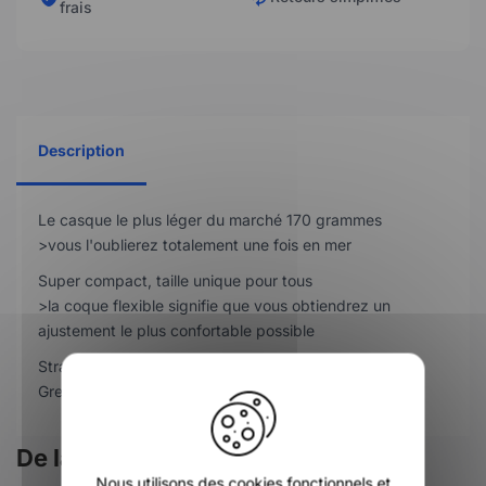
frais
Description
Le casque le plus léger du marché 170 grammes
>vous l'oublierez totalement une fois en mer
Super compact, taille unique pour tous
>la coque flexible signifie que vous obtiendrez un
ajustement le plus confortable possible
Straps Black – L/XL (59/61cm) Red – M/L (55-59cm)
X
Grey – S/M (51-56cm)
De la même catégorie
Nous utilisons des cookies fonctionnels et