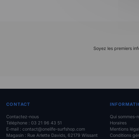
Soyez les premiers inf
CONTACT
INFORMATI
Contactez-nous
Qui sommes-n
Téléphone : 03 21 96 43 51
Horaires
E-mail :
contact@onelife-surfshop.com
Mentions léga
Magasin : Rue Arlette Davids, 62179 Wissant
Conditions gé