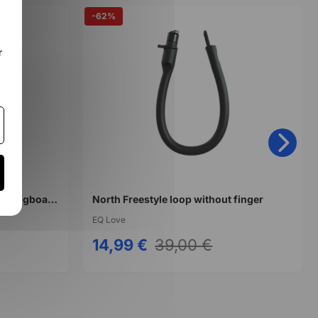
-62%
r
Leash FCS All Round Essential longboard cheville
North Freestyle loop without finger
EQ Love
14,99 €
39,00 €