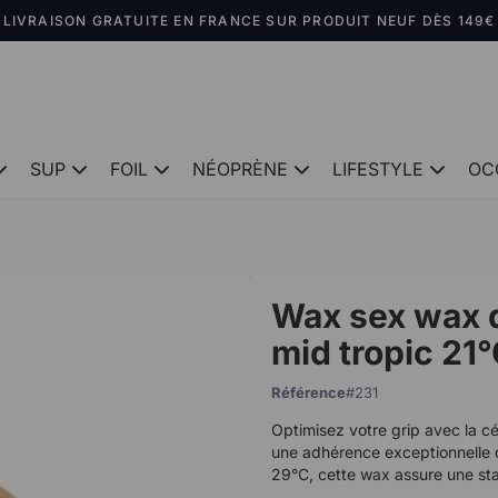
LIVRAISON GRATUITE EN FRANCE SUR PRODUIT NEUF DÈS 149€
SUP
FOIL
NÉOPRÈNE
LIFESTYLE
OC
Wax sex wax 
mid tropic 21
Référence
231
Optimisez votre grip avec la c
une adhérence exceptionnelle d
29°C, cette wax assure une stab