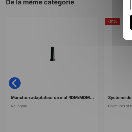
De la même catégorie
-31%
Manchon adaptateur de mat RDM/MDM Neilpryde MDM mast adaptator plastic
Systéme de 
Neilpryde
Creatures of l