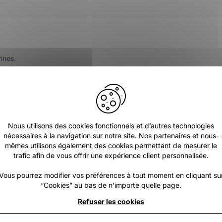
ines.
ns fatigante.
our conserver un poids léger.
dsurf.
Nous utilisons des cookies fonctionnels et d’autres technologies
nécessaires à la navigation sur notre site. Nos partenaires et nous-
mêmes utilisons également des cookies permettant de mesurer le
chnique conçu pour les pratiquants exigeants. Sa conception privilégi
trafic afin de vous offrir une expérience client personnalisée.
 renforcée, il offre une excellente durabilité face aux frottements e
votre confort sur l'eau.
Vous pourrez modifier vos préférences à tout moment en cliquant su
“Cookies” au bas de n'importe quelle page.
Refuser les cookies