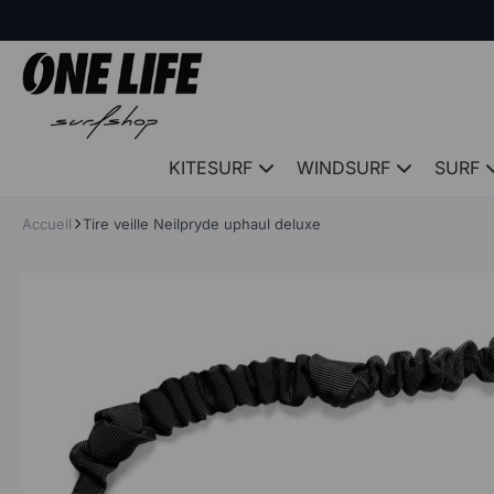
Panneau de gestion des cookies
KITESURF
WINDSURF
SURF
Accueil
Tire veille Neilpryde uphaul deluxe