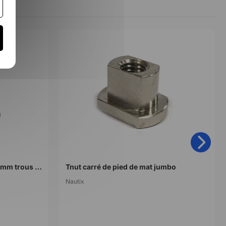
Tendon avec vis Dynafiber 21mm trous 4mm
Tnut carré de pied de mat jumbo
Nautix