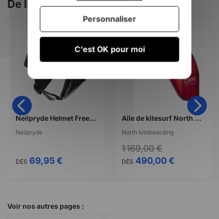
De la même catégorie
Personnaliser
-59%
C'est OK pour moi
Neilpryde Helmet Freeride
Aile de kitesurf North kiteboarding Carve 2022 rouge
Neilpryde
North kiteboarding
1 169,00 €
69,95 €
490,00 €
DÈS
DÈS
Voir nos autres pages :