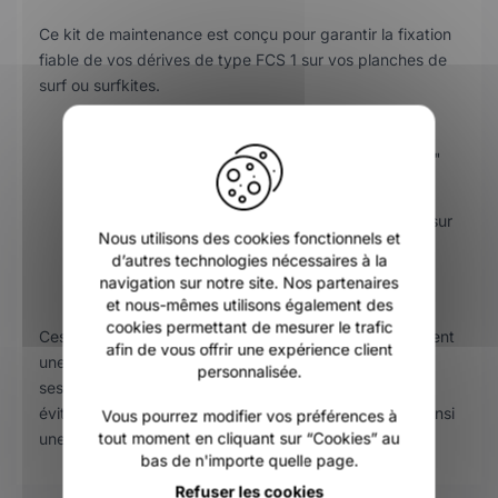
Ce kit de maintenance est conçu pour garantir la fixation
fiable de vos dérives de type FCS 1 sur vos planches de
surf ou surfkites.
Compatibilité : Standard FCS 1.
X
Contenu du kit : Jeu de vis de type "grub screw"
et clé de serrage dédiée.
Usage : Montage et remplacement des dérives sur
Nous utilisons des cookies fonctionnels et
planches de kitesurf et surf.
d’autres technologies nécessaires à la
navigation sur notre site. Nos partenaires
Marque : North Kiteboarding.
et nous-mêmes utilisons également des
cookies permettant de mesurer le trafic
Ces vis de rechange permettent de remplacer facilement
afin de vous offrir une expérience client
une visserie perdue ou endommagée lors de vos
personnalisée.
sessions. La clé incluse assure un serrage précis pour
éviter tout jeu dans le boîtier de dérive, garantissant ainsi
Vous pourrez modifier vos préférences à
tout moment en cliquant sur “Cookies” au
une meilleure réactivité de votre planche sur l'eau.
bas de n'importe quelle page.
Refuser les cookies