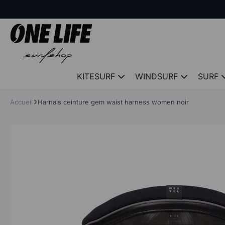
Panneau de gestion des cookies
KITESURF
WINDSURF
SURF
Accueil
Harnais ceinture gem waist harness women noir