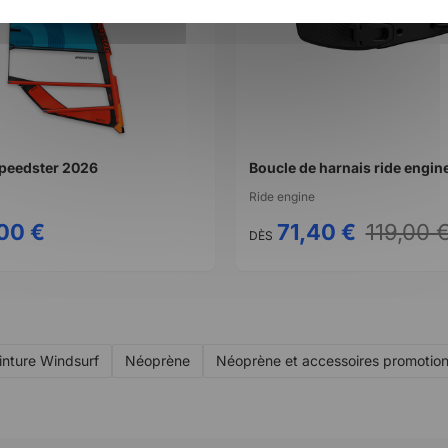
Speedster 2026
Ride engine
00 €
71,40 €
119,00 
DÈS
inture Windsurf
Néoprène
Néoprène et accessoires promotio