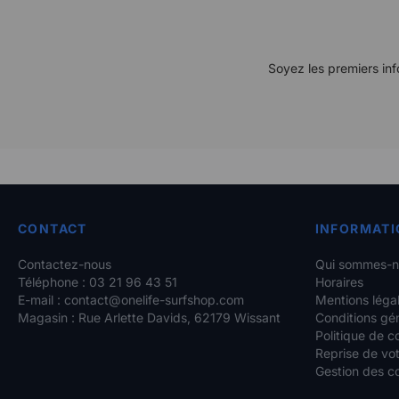
Soyez les premiers inf
CONTACT
INFORMATI
Contactez-nous
Qui sommes-n
Téléphone : 03 21 96 43 51
Horaires
E-mail :
contact@onelife-surfshop.com
Mentions léga
Magasin : Rue Arlette Davids, 62179 Wissant
Conditions gé
Politique de co
Reprise de vot
Gestion des c