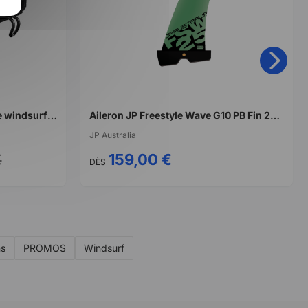
Boucle de harnais ride engine windsurf fixed hook V
Aileron JP Freestyle Wave G10 PB Fin 2026
JP Australia
€
159,00 €
DÈS
ns
PROMOS
Windsurf