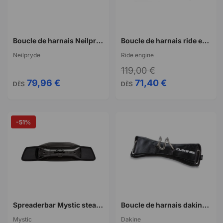
Boucle de harnais Neilpryde S1 WS Hook STD
Boucle de harnais ride engine windsurf fixed hook V
Neilpryde
Ride engine
119,00 €
79,96 €
71,40 €
DÈS
DÈS
-51%
Spreaderbar Mystic stealth bar windsurf generation 2
Boucle de harnais dakine windsurf t-spreader bar
Mystic
Dakine