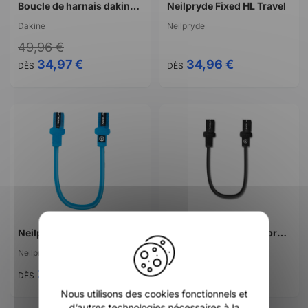
Boucle de harnais dakine windsurf spreader bar push button
Neilpryde Fixed HL Travel
Dakine
Neilpryde
49,96 €
34,97 €
34,96 €
DÈS
DÈS
X
Neilpryde Fixed HL
Bouts de harnais Neilpryde fixed HL noir
Neilpryde
Neilpryde
29,95 €
29,00 €
DÈS
DÈS
Nous utilisons des cookies fonctionnels et
d’autres technologies nécessaires à la