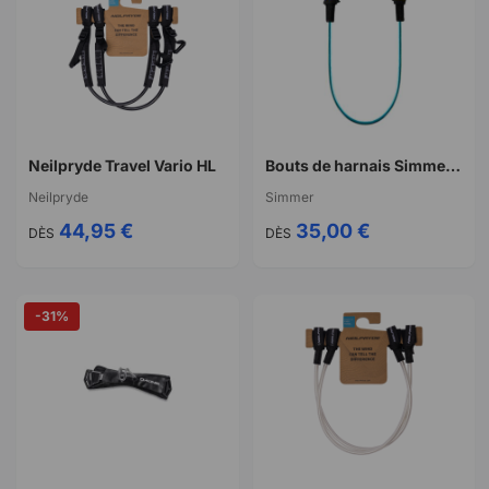
Neilpryde Travel Vario HL
Bouts de harnais Simmer fixe fix 'it pro edition
Neilpryde
Simmer
44,95 €
35,00 €
DÈS
DÈS
-31%