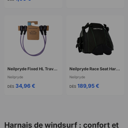
Neilpryde Fixed HL Travel S
Neilpryde Race Seat Harness
Neilpryde
Neilpryde
34,96 €
189,95 €
DÈS
DÈS
Harnais de windsurf : confort et