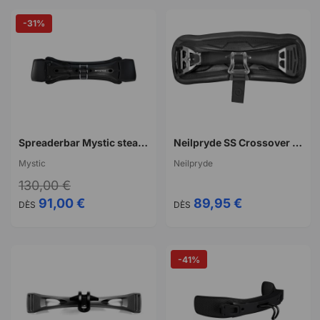
-31%
Spreaderbar Mystic stealth bar windsurf generation 3 noir
Neilpryde SS Crossover SpreaderBarEZ
Mystic
Neilpryde
130,00 €
91,00 €
89,95 €
DÈS
DÈS
-41%