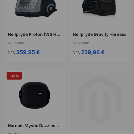
Neilpryde Proton (WS Hook)
Neilpryde Gravity Harness
Neilpryde
Neilpryde
359,95 €
229,96 €
DÈS
DÈS
-41%
Harnais Mystic Dazzled Windsurf