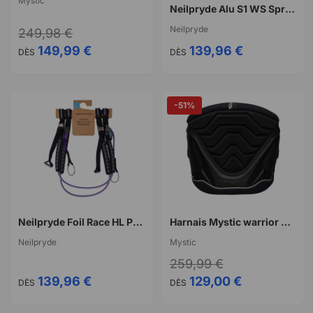
Mystic
Neilpryde Alu S1 WS Spreader Bar
Neilpryde
249,98 €
149,99 €
139,96 €
DÈS
DÈS
-51%
Neilpryde Foil Race HL Pro S
Harnais Mystic warrior windsurf waist harness boucle fixe
Neilpryde
Mystic
259,99 €
139,96 €
129,00 €
DÈS
DÈS