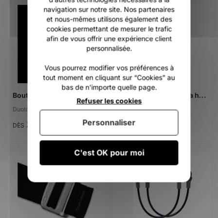
navigation sur notre site. Nos partenaires
et nous-mêmes utilisons également des
cookies permettant de mesurer le trafic
afin de vous offrir une expérience client
personnalisée.
Vous pourrez modifier vos préférences à
tout moment en cliquant sur “Cookies” au
bas de n'importe quelle page.
Bouts de harnais Duotone fixor
Bouts de harnais Goya harness line skinny
Refuser les cookies
Duotone
Goya
Personnaliser
28,99 €
28,00 €
DÈS
DÈS
C'est OK pour moi
-55%