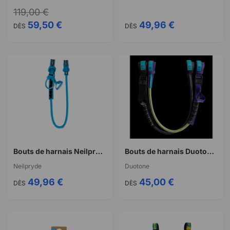
119,00 €
59,50 €
49,96 €
DÈS
DÈS
Bouts de harnais Neilpryde Race HL
Bouts de harnais Duotone harness lines vario race 2.0
Neilpryde
Duotone
49,96 €
45,00 €
DÈS
DÈS