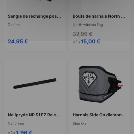
Sangle de rechange posi-lock buckle Dakine
Bouts de harnais North windsurfing fixed harness line
Dakine
North windsurfing
32,99 €
24,95 €
15,00 €
DÈS
Neilpryde NP S1 EZ Release Buckle Strap
Harnais Side On diamond head noir
Neilpryde
Side On
1,96 €
DÈS