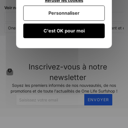
Refuser les cookies
Voir nos autres pages :
Personnaliser
Accessoires harnais kitesurf
One Life Surfshop : magasin de sports de glisse à Wissant et en
C'est OK pour moi
Inscrivez-vous à notre
newsletter
Soyez les premiers informés de nos nouveautés, de nos
promotions et de toute l'actualités de One Life Surfshop !
ENVOYER