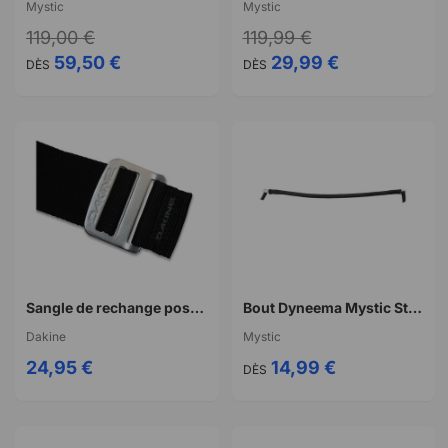
Mystic
Mystic
119,00 €
119,99 €
59,50 €
29,99 €
DÈS
DÈS
Sangle de rechange posi-lock buckle Dakine
Bout Dyneema Mystic Stealth bar generation 3 Dyneema Slider rope
Dakine
Mystic
24,95 €
14,99 €
DÈS