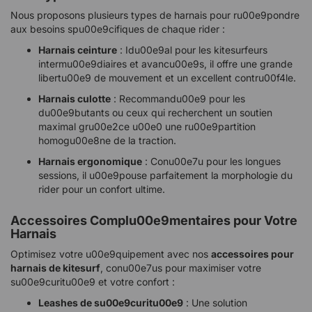
Nous proposons plusieurs types de harnais pour ru00e9pondre
aux besoins spu00e9cifiques de chaque rider :
Harnais ceinture
: Idu00e9al pour les kitesurfeurs
intermu00e9diaires et avancu00e9s, il offre une grande
libertu00e9 de mouvement et un excellent contru00f4le.
Harnais culotte
: Recommandu00e9 pour les
du00e9butants ou ceux qui recherchent un soutien
maximal gru00e2ce u00e0 une ru00e9partition
homogu00e8ne de la traction.
Harnais ergonomique
: Conu00e7u pour les longues
sessions, il u00e9pouse parfaitement la morphologie du
rider pour un confort ultime.
Accessoires Complu00e9mentaires pour Votre
Harnais
Optimisez votre u00e9quipement avec nos
accessoires pour
harnais de kitesurf
, conu00e7us pour maximiser votre
su00e9curitu00e9 et votre confort :
Leashes de su00e9curitu00e9
: Une solution