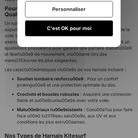
Pourquoi Choisir un Harnais de Kitesurf de
Personnaliser
Qualitu00e9 ?
Un harnais de kitesurf joue un ru00f4le crucial dans votre
C'est OK pour moi
expu00e9rience sur lu2019eau. Il transfu00e8re la force de la
voile vers votre corps, tout en ru00e9duisant la pression
exercu00e9e sur vos bras. Nos
harnais de kitesurf
offrent un
ajustement pru00e9cis pour garantir une parfaite stabilitu00e9
et libertu00e9 de mouvement, mu00eame lors des
manu0153uvres les plus exigeantes.
Les caractu00e9ristiques clu00e9s de nos harnais incluent :
Soutien lombaire renforcu00e9
: Pour un confort
prolongu00e9 et une protection optimale du dos.
Crochets et boucles robustes
: Assurent une connexion
fiable et su00e9curisu00e9e avec votre voile.
Matu00e9riaux ru00e9sistants
: Conu00e7us pour faire
face u00e0 lu2019eau salu00e9e, aux UV et aux
conditions les plus extru00eames.
Nos Types de Harnais Kitesurf