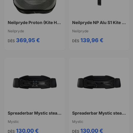
Neilpryde Proton (Kite Hook)
Neilpryde NP Alu S1 Kite Spreader Bar
Neilpryde
Neilpryde
369,95 €
139,96 €
DÈS
DÈS
Spreaderbar Mystic stealth bar kitesurf generation 3
Spreaderbar Mystic stealth bar surf generation 3 noir
Mystic
Mystic
130,00 €
130,00 €
DÈS
DÈS