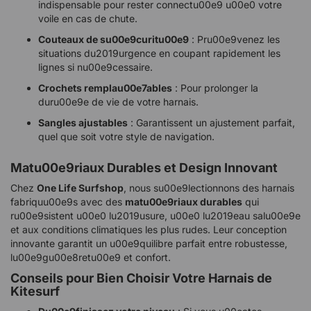
indispensable pour rester connectu00e9 u00e0 votre
voile en cas de chute.
Couteaux de su00e9curitu00e9
: Pru00e9venez les
situations du2019urgence en coupant rapidement les
lignes si nu00e9cessaire.
Crochets remplau00e7ables
: Pour prolonger la
duru00e9e de vie de votre harnais.
Sangles ajustables
: Garantissent un ajustement parfait,
quel que soit votre style de navigation.
Matu00e9riaux Durables et Design Innovant
Chez
One Life Surfshop
, nous su00e9lectionnons des harnais
fabriquu00e9s avec des
matu00e9riaux durables
qui
ru00e9sistent u00e0 lu2019usure, u00e0 lu2019eau salu00e9e
et aux conditions climatiques les plus rudes. Leur conception
innovante garantit un u00e9quilibre parfait entre robustesse,
lu00e9gu00e8retu00e9 et confort.
Conseils pour Bien Choisir Votre Harnais de
Kitesurf