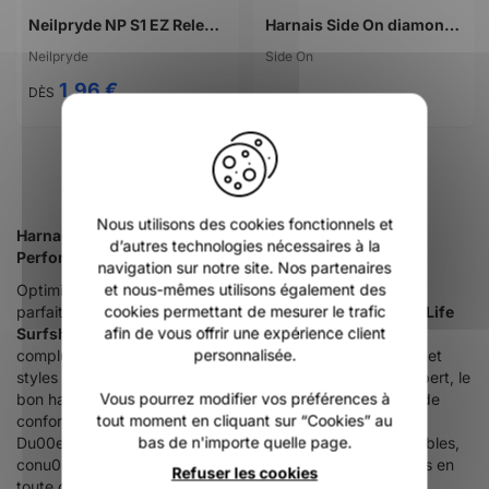
Neilpryde NP S1 EZ Release Buckle Strap
Harnais Side On diamond head noir
Neilpryde
Side On
1,96 €
DÈS
X
Nous utilisons des cookies fonctionnels et
Harnais Kitesurf : Confort, Su00e9curitu00e9 et
d’autres technologies nécessaires à la
Performance u2013 One Life Surfshop
navigation sur notre site. Nos partenaires
Optimisez vos sessions de kitesurf avec un harnais
et nous-mêmes utilisons également des
parfaitement adaptu00e9 u00e0 vos besoins. Chez
cookies permettant de mesurer le trafic
One Life
Surfshop
, nous vous proposons une su00e9lection
afin de vous offrir une expérience client
complu00e8te de
harnais kitesurf
personnalisée.
pour tous les niveaux et
styles de pratique. Que vous soyez du00e9butant ou expert, le
bon harnais fait toute la diffu00e9rence en matiu00e8re de
Vous pourrez modifier vos préférences à
confort, de performance et de su00e9curitu00e9.
tout moment en cliquant sur “Cookies” au
Du00e9couvrez nos modu00e8les ergonomiques et durables,
bas de n'importe quelle page.
conu00e7us pour vous permettre de repousser vos limites en
Refuser les cookies
toute confiance.