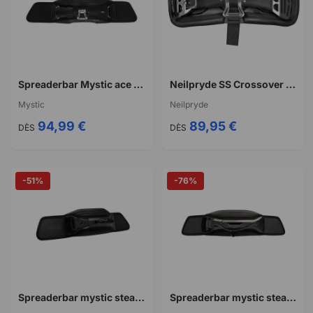
Spreaderbar Mystic ace bar kitesurf
Neilpryde SS Crossover SpreaderBarEZ
Mystic
Neilpryde
94,99 €
89,95 €
DÈS
DÈS
-51%
-76%
Spreaderbar mystic stealth bar freeride 2022
Spreaderbar mystic stealth bar surf generation 2