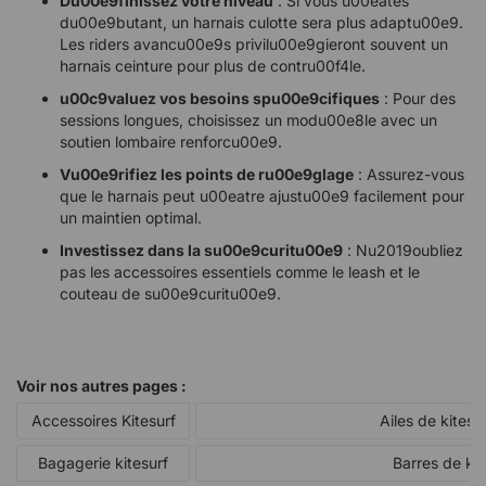
Du00e9finissez votre niveau
: Si vous u00eates
du00e9butant, un harnais culotte sera plus adaptu00e9.
Les riders avancu00e9s privilu00e9gieront souvent un
harnais ceinture pour plus de contru00f4le.
u00c9valuez vos besoins spu00e9cifiques
: Pour des
sessions longues, choisissez un modu00e8le avec un
soutien lombaire renforcu00e9.
Vu00e9rifiez les points de ru00e9glage
: Assurez-vous
que le harnais peut u00eatre ajustu00e9 facilement pour
un maintien optimal.
Investissez dans la su00e9curitu00e9
: Nu2019oubliez
pas les accessoires essentiels comme le leash et le
couteau de su00e9curitu00e9.
Voir nos autres pages :
Accessoires Kitesurf
Ailes de kitesu
Bagagerie kitesurf
Barres de kit