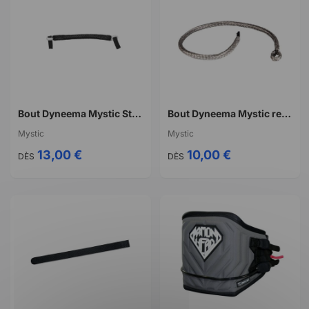
Bout Dyneema Mystic Stealth bar generation 3 Dyneema line short
Bout Dyneema Mystic replacement cords for surf
Mystic
Mystic
13,00 €
10,00 €
DÈS
DÈS