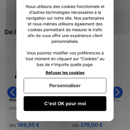
Nous utilisons des cookies fonctionnels et
d’autres technologies nécessaires à la
navigation sur notre site. Nos partenaires
et nous-mêmes utilisons également des
cookies permettant de mesurer le trafic
De la même catégorie
afin de vous offrir une expérience client
personnalisée.
Vous pourrez modifier vos préférences à
tout moment en cliquant sur “Cookies” au
bas de n'importe quelle page.
Refuser les cookies
Personnaliser
Neilpryde Race Seat Harness
Combinaison Vissla 7 seas comp 4/3mm full suit chest zip 2024
C'est OK pour moi
Neilpryde
Vissla
189,95 €
279,00 €
DÈS
DÈS