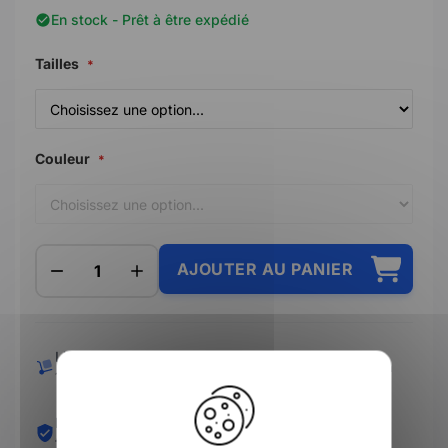
En stock - Prêt à être expédié
Tailles
Couleur
AJOUTER AU PANIER
Livraison offerte dès
Expédié sous 24/48h
X
149€
Paiement en 3/4 X sans
Retours simplifiés
frais