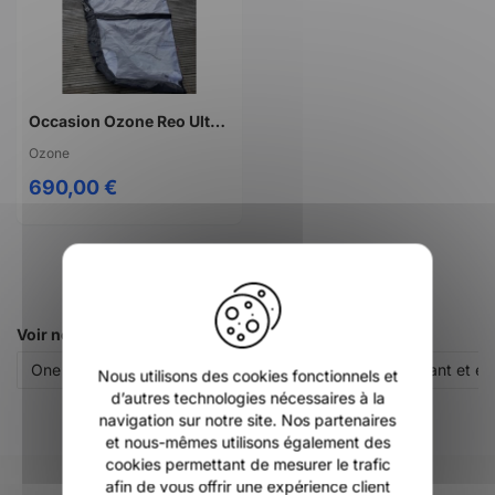
Occasion Ozone Reo Ultra X V7 7m
Ozone
690,00 €
X
Voir nos autres pages :
One Life Surfshop : magasin de sports de glisse à Wissant et en
Nous utilisons des cookies fonctionnels et
d’autres technologies nécessaires à la
navigation sur notre site. Nos partenaires
et nous-mêmes utilisons également des
cookies permettant de mesurer le trafic
afin de vous offrir une expérience client