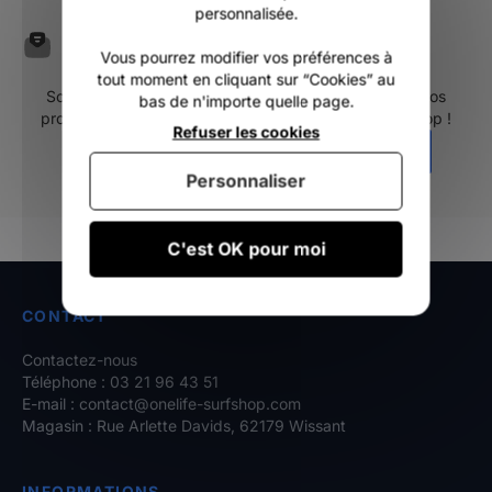
personnalisée.
Inscrivez-vous à notre
Vous pourrez modifier vos préférences à
newsletter
tout moment en cliquant sur “Cookies” au
Soyez les premiers informés de nos nouveautés, de nos
bas de n'importe quelle page.
promotions et de toute l'actualités de One Life Surfshop !
Refuser les cookies
ENVOYER
Personnaliser
C'est OK pour moi
CONTACT
Contactez-nous
Téléphone : 03 21 96 43 51
E-mail :
contact@onelife-surfshop.com
Magasin : Rue Arlette Davids, 62179 Wissant
INFORMATIONS