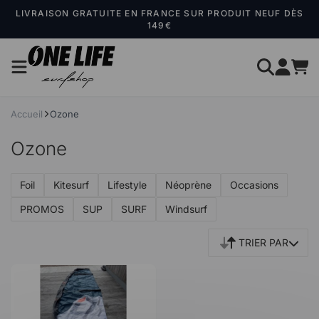
Panneau de gestion des cookies
LIVRAISON GRATUITE EN FRANCE SUR PRODUIT NEUF DÈS
149€
Accueil
Ozone
Ozone
Foil
Kitesurf
Lifestyle
Néoprène
Occasions
PROMOS
SUP
SURF
Windsurf
TRIER PAR