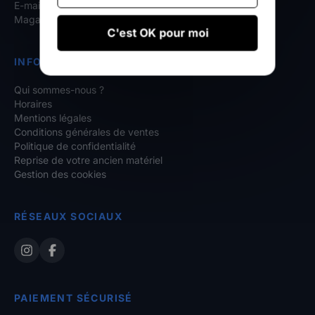
E-mail :
contact@onelife-surfshop.com
Magasin : Rue Arlette Davids, 62179 Wissant
C'est OK pour moi
INFORMATIONS
Qui sommes-nous ?
Horaires
Mentions légales
Conditions générales de ventes
Politique de confidentialité
Reprise de votre ancien matériel
Gestion des cookies
RÉSEAUX SOCIAUX
PAIEMENT SÉCURISÉ