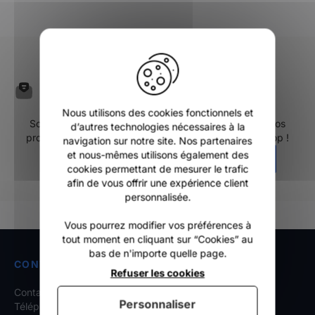
X
Inscrivez-vous à notre
newsletter
Nous utilisons des cookies fonctionnels et
Soyez les premiers informés de nos nouveautés, de nos
d’autres technologies nécessaires à la
promotions et de toute l'actualités de One Life Surfshop !
navigation sur notre site. Nos partenaires
et nous-mêmes utilisons également des
ENVOYER
cookies permettant de mesurer le trafic
afin de vous offrir une expérience client
personnalisée.
Vous pourrez modifier vos préférences à
tout moment en cliquant sur “Cookies” au
bas de n'importe quelle page.
CONTACT
Refuser les cookies
Contactez-nous
Personnaliser
Téléphone : 03 21 96 43 51