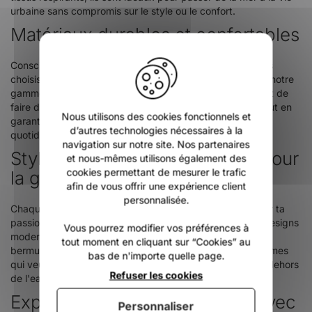
urbaine sans compromis sur le style ou le confort.
Matériaux durables et confortables
X
Conscients de l'impact environnemental de la mode, nous
choisissons des matériaux durables et confortables pour notre
gamme de shorts, bermudas et pantalons. Cela te permet de
faire des choix responsables qui respectent la planète tout en
Nous utilisons des cookies fonctionnels et
garantissant une qualité et un confort pour tes aventures
d’autres technologies nécessaires à la
quotidiennes.
navigation sur notre site. Nos partenaires
Styles qui reflètent ta passion pour
et nous-mêmes utilisons également des
cookies permettant de mesurer le trafic
la glisse
afin de vous offrir une expérience client
personnalisée.
Chaque pièce de notre collection est conçue pour refléter ta
passion pour le surf, le kitesurf et le windsurf. Avec des designs
Vous pourrez modifier vos préférences à
modernes et des détails inspirés par l'océan, nos shorts,
tout moment en cliquant sur “Cookies” au
bermudas et pantalons sont le choix parfait pour les hommes
bas de n'importe quelle page.
qui veulent exprimer leur amour pour la glisse, même en dehors
Refuser les cookies
de l'eau.
Exprime ton style de vie actif avec
Personnaliser