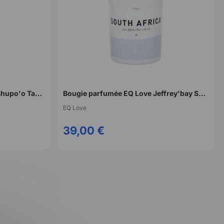
Bougie parfumée EQ Love Teahupo'o Tahiti
Bougie parfumée EQ Love Jeffrey'bay South Africa
EQ Love
39,00 €