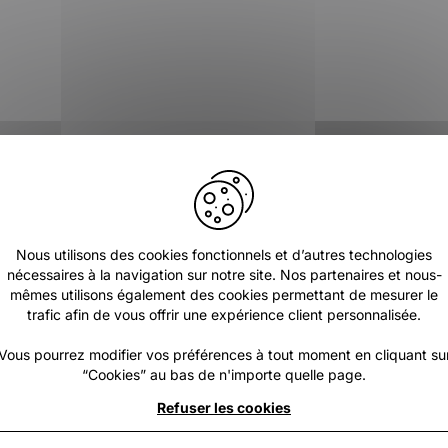
Nous utilisons des cookies fonctionnels et d’autres technologies
nécessaires à la navigation sur notre site. Nos partenaires et nous-
mêmes utilisons également des cookies permettant de mesurer le
trafic afin de vous offrir une expérience client personnalisée.
style pour une ambiance 
Vous pourrez modifier vos préférences à tout moment en cliquant su
“Cookies” au bas de n'importe quelle page.
c notre sélection de bougies et encens lifestyle. Parfaites pour app
Refuser les cookies
essence de l'océan et l'esprit du surf dans leur quotidien.