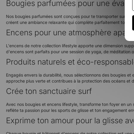
Bougies parfumées pour une évasio
Nos bougies parfumées sont conçues pour te transporter sur les pla
créent une ambiance relaxante qui complète parfaitement ton styl
Encens pour une atmosphère apais
L'encens de notre collection lifestyle apporte une dimension supp
d'encens sont parfaits pour une session de yoga, de méditation 
Produits naturels et éco-responsab
Engagés envers la durabilité, nous sélectionnons des bougies et e
approche plus verte et contribues à la protection des océans et 
Crée ton sanctuaire surf
Avec nos bougies et encens lifestyle, transforme ton foyer en un s
reflète ta passion pour les sports de glisse et ton engagement e
Exprime ton amour pour la glisse a
Chaque bougie et bâtonnet d'encens de notre collection est une cé