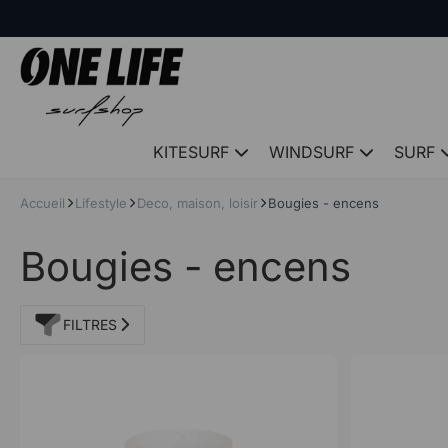
Panneau de gestion des cookies
KITESURF
WINDSURF
SURF
Accueil
Lifestyle
Deco, maison, loisir
Bougies - encens
Bougies - encens
FILTRES