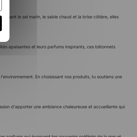
uant le sel marin, le sable chaud et la brise côtière, elles
lités apaisantes et leurs parfums inspirants, ces bâtonnets
l'environnement. En choisissant nos produits, tu soutiens une
occasion d'apporter une ambiance chaleureuse et accueillante qui
s des parfums qui évoquent tes souvenirs préférés de la mer et