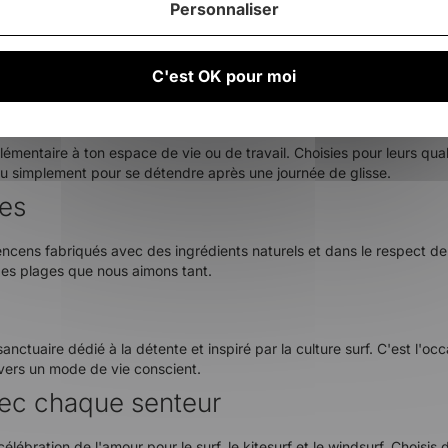
n sensorielle
Personnaliser
ges lointaines et les spots de surf mythiques. Avec des senteurs évoq
e de vie surf.
C'est OK pour moi
ante
lémentaire à ton espace de vie ou de travail. Choisies pour leurs qua
ou simplement pour se détendre après une journée de glisse.
les
ncens fabriqués avec des ingrédients naturels et dans le respect de 
des plages que nous aimons tant.
anctuaire dédié à la détente et inspiré par la culture surf. C'est l'
nvers un mode de vie conscient.
vec chaque senteur
lébration de l'amour pour le surf, le kitesurf et le windsurf. Choisi