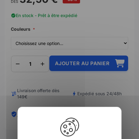
DÈS
En stock - Prêt à être expédié
Couleurs
AJOUTER AU PANIER
Livraison offerte dès
Expédié sous 24/48h
149€
Paiement en 3/4 X sans
X
Retours simplifiés
frais