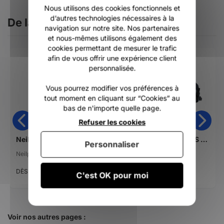
Nous utilisons des cookies fonctionnels et
d’autres technologies nécessaires à la
De la même catégorie
navigation sur notre site. Nos partenaires
et nous-mêmes utilisons également des
cookies permettant de mesurer le trafic
afin de vous offrir une expérience client
personnalisée.
Vous pourrez modifier vos préférences à
tout moment en cliquant sur “Cookies” au
bas de n'importe quelle page.
Refuser les cookies
Neilpryde Water Tee S/S 2026
Neilpryde Proton (WS Hook)
Personnaliser
Neilpryde
Neilpryde
49,96 €
359,95 €
DÈS
DÈS
C'est OK pour moi
Voir nos autres pages :