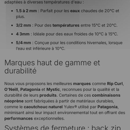
adaptées à diverses températures d'eau :
1.5 à 2 mm
: Parfait pour les
eaux
chaudes de 20°C et
plus.
3/2 mm
: Pour des
températures
entre 15°C et 20°C.
4 3mm
: Idéale pour des eaux froides de 10°C à 15°C.
5/4 mm
: Conçue pour les conditions hivernales, lorsque
l’eau est inférieure à 10°C.
Marques haut de gamme et
durabilité
Nous vous proposons les meilleures
marques
comme
Rip Curl
,
O'Neill
,
Patagonia
et
Mystic
, reconnues pour la qualité et la
durabilité de leurs
produits
. Certaines de ces
combinaisons
néoprène
sont fabriquées à partir de matériaux durables,
comme le
caoutchouc naturel
Yulex® utilisé par
Patagonia
,
minimisant ainsi leur impact environnemental tout en offrant des
performances
exceptionnelles.
Systèmes de fermeture : back zip,