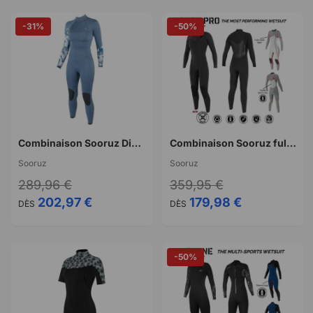
-31%
-50%
Combinaison Sooruz Divine Fullsuit Oysterprene 5/4mm Back zip 2025
Combinaison Sooruz fullsuit women 5/4/3 cz guru oysterprene black
Sooruz
Sooruz
289,96 €
359,95 €
202,97 €
179,98 €
DÈS
DÈS
-50%