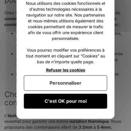
Nous utilisons des cookies fonctionnels et
d’autres technologies nécessaires à la
Chez One Life Surfshop, nous proposons différents types de
navigation sur notre site. Nos partenaires
combinaisons
pour s'adapter à toutes les conditions. Nos
et nous-mêmes utilisons également des
combinaisons de surf
se déclinent en plusieurs catégories :
cookies permettant de mesurer le trafic
afin de vous offrir une expérience client
Combis intégrales
: Idéales pour les
eaux
plus froides,
personnalisée.
elles offrent une
protection maximale
grâce à leur
couverture complète.
Vous pourrez modifier vos préférences à
Shorty
: Parfaites pour les
eaux
chaudes et une grande
tout moment en cliquant sur “Cookies” au
liberté de
mouvement
avec des
manches
et jambes
bas de n'importe quelle page.
courtes.
Refuser les cookies
Long john
: Conçues pour offrir une grande liberté de
mouvement au niveau des
bras
.
Personnaliser
Choisir la bonne épaisseur de
C'est OK pour moi
combinaison
L'
épaisseur
de votre
combinaison de surf
est un critère
essentiel pour garantir une bonne
isolation thermique
. Nous
proposons des combinaisons allant de
3 2mm
à
5 4mm
,