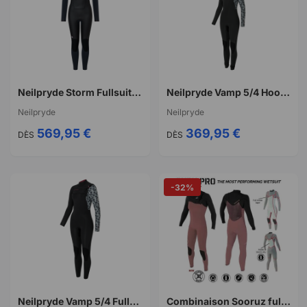
Neilpryde Storm Fullsuit 5/4 BZ 2026
Neilpryde Vamp 5/4 Hooded GBS FZ 2026
Neilpryde
Neilpryde
569,95 €
369,95 €
DÈS
DÈS
-32%
Neilpryde Vamp 5/4 Fullsuit GBS FZ 2026
Combinaison Sooruz fullsuit women 4/3 cz guru pro oysterprene old rose