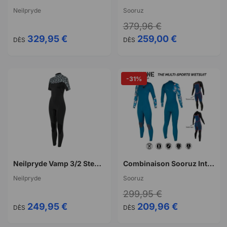
Neilpryde
Sooruz
379,96 €
329,95 €
259,00 €
DÈS
DÈS
-31%
Neilpryde Vamp 3/2 Steamer S/L FL BZ 2026
Combinaison Sooruz Integrale Women 5/4/3 FZ DIVINE - Oysterprene EM
Neilpryde
Sooruz
299,95 €
249,95 €
209,96 €
DÈS
DÈS