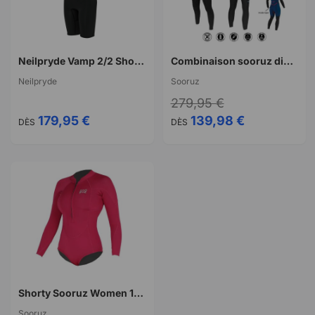
Neilpryde Vamp 2/2 Shorty S/S FL BZ 2026
Combinaison sooruz divine oysterprene 4/3 back zip 2023
Neilpryde
Sooruz
279,95 €
179,95 €
139,98 €
DÈS
DÈS
Shorty Sooruz Women 1/1 LS mini zip DIVINE - ORGANIC OYSTERPRENE
Sooruz