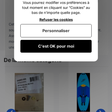
Installation simplifiée : permet une remise en état
Vous pourrez modifier vos préférences à
rapide de votre wishbone pour retrouver une
tout moment en cliquant sur “Cookies” au
connexion sécurisée avec le mât.
bas de n'importe quelle page.
Refuser les cookies
Cet accessoire est indispensable pour les pratiquants
souhaitant prolonger la durée de vie de leur équipement.
Personnaliser
Assurez-vous de vérifier la compatibilité avec votre
modèle spécifique avant toute installation pour garantir
C'est OK pour moi
une performance optimale sur l'eau.
De la même catégorie