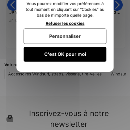
Vous pourrez modifier vos préférences à
tout moment en cliquant sur “Cookies” au
JP Young Gun Magic Ride 2026
Goya Banzai 11 X Pro 2025
bas de n'importe quelle page.
JP Australia
Goya
Refuser les cookies
815,00 €
Personnaliser
652,01 €
DÈS
C'est OK pour moi
Voir nos autres pages :
Accessoires Windsurf, straps, visserie, tire-veilles
Windsurf
Inscrivez-vous à notre
newsletter