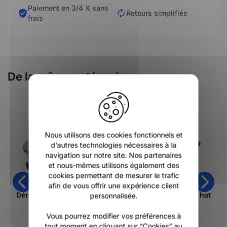
Paiement en 3/4 X sans
Retours simplifiés
frais
De la même catégorie
X
-50%
Nous utilisons des cookies fonctionnels et
d’autres technologies nécessaires à la
navigation sur notre site. Nos partenaires
et nous-mêmes utilisons également des
cookies permettant de mesurer le trafic
afin de vous offrir une expérience client
Dérives pour surf en mousse avec attache de leash
Chapeau Mystic surf hat
personnalisée.
Mystic
Vous pourrez modifier vos préférences à
70,00 €
tout moment en cliquant sur “Cookies” au