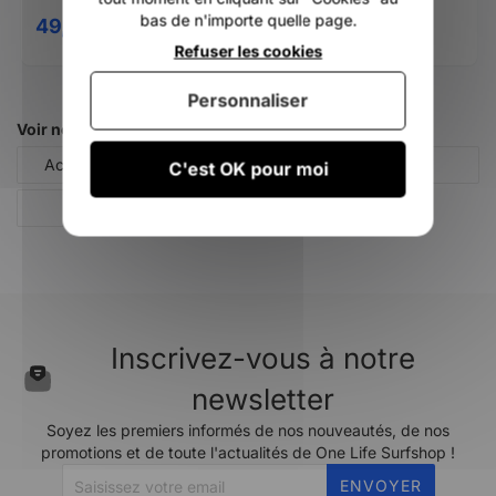
bas de n'importe quelle page.
49,00 €
35,00 €
DÈS
Refuser les cookies
Personnaliser
Voir nos autres pages :
Accessoires pour le surf
Dérives de surf
C'est OK pour moi
SURF
Inscrivez-vous à notre
newsletter
Soyez les premiers informés de nos nouveautés, de nos
promotions et de toute l'actualités de One Life Surfshop !
ENVOYER