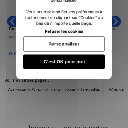
personnalisée.
Vous pourrez modifier vos préférences à
tout moment en cliquant sur “Cookies” au
bas de n'importe quelle page.
Bouts Dynema Marlow Formula X 3,8mm
Taquet coinceur d'écoute pour Wishbone Neilpryde XA, XF boom tail fitting
Refuser les cookies
Marlow
Neilpryde
Personnaliser
5,50 €
15,00 €
DÈS
C'est OK pour moi
Voir nos autres pages :
Accessoires Windsurf, straps, visserie, tire-veilles
Windsurf