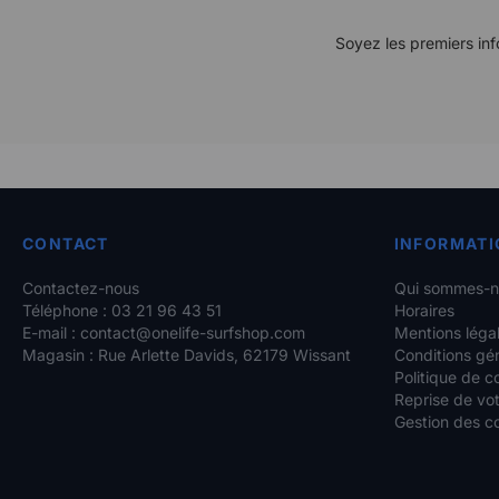
Soyez les premiers inf
CONTACT
INFORMATI
Contactez-nous
Qui sommes-n
Téléphone : 03 21 96 43 51
Horaires
E-mail :
contact@onelife-surfshop.com
Mentions léga
Magasin : Rue Arlette Davids, 62179 Wissant
Conditions gé
Politique de co
Reprise de vot
Gestion des c