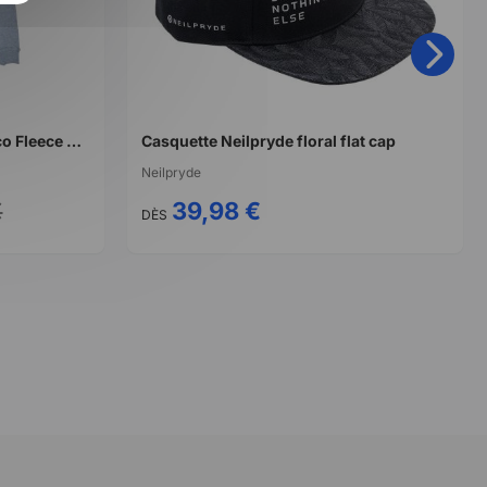
sweat Vissla Drifting Away Eco Fleece Pull Over Hoodie-STL
Casquette Neilpryde floral flat cap
Neilpryde
€
39,98 €
DÈS