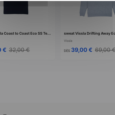
T-Shirt Vissla Coast to Coast Eco SS Tee noir
Vissla
0 €
32,00 €
39,00 €
69,00 
DÈS