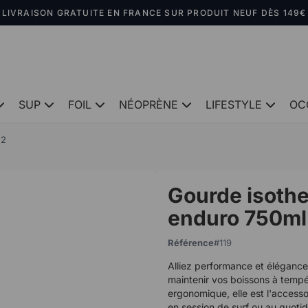
LIVRAISON GRATUITE EN FRANCE SUR PRODUIT NEUF DÈS 149€
SUP
FOIL
NÉOPRÈNE
LIFESTYLE
OC
22
Gourde isoth
enduro 750ml
Référence
119
Alliez performance et éléganc
maintenir vos boissons à tempé
ergonomique, elle est l'accesso
en session de surf ou au quotid