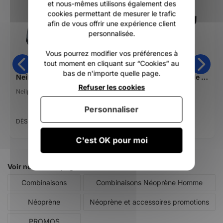
et nous-mêmes utilisons également des
cookies permettant de mesurer le trafic
afin de vous offrir une expérience client
personnalisée.
Vous pourrez modifier vos préférences à
tout moment en cliquant sur “Cookies” au
bas de n'importe quelle page.
Neilpryde Proton (WS Hook)
Boucle de harnais ride engine windsurf fixed hook V
Refuser les cookies
Neilpryde
Ride engine
119,00 €
Personnaliser
359,95 €
71,40 €
DÈS
DÈS
C'est OK pour moi
Voir nos autres pages :
Combinaisons
Combinaisons Néoprène Homme
Néoprène
Néoprène et accessoires promotions
PROMOS