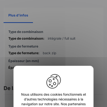
Plus d'infos
Plus
Type de combinaison
d'infos
intégrale / full suit
Type de fermeture
back zip
Épaisseur (en mm)
5/4
X
De la même catégorie
Nous utilisons des cookies fonctionnels et
d’autres technologies nécessaires à la
navigation sur notre site. Nos partenaires
-41%